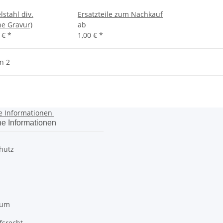
stahl div.
Ersatzteile zum Nachkauf
ne Gravur)
ab
0 €
*
1,00 €
*
on 2
e Informationen
he Informationen
hutz
sum
fsrecht